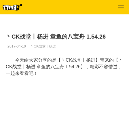
专区_《QQ飞车》
>
推荐视频
>
正文
丶CK战堂丨杨进 章鱼的八宝舟 1.54.26
2017-04-10
丶CK战堂丨杨进
今天给大家分享的是【丶CK战堂丨杨进】带来的【丶
CK战堂丨杨进 章鱼的八宝舟 1.54.26】，精彩不容错过，
一起来看看吧！