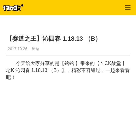
专区_《QQ飞车》
>
推荐视频
>
正文
【赛道之王】沁园春 1.18.13 （B）
2017-10-26
铭铭
今天给大家分享的是【铭铭 】带来的【丶CK战堂丨
老K 沁园春 1.18.13 （B）】，精彩不容错过，一起来看看
吧！