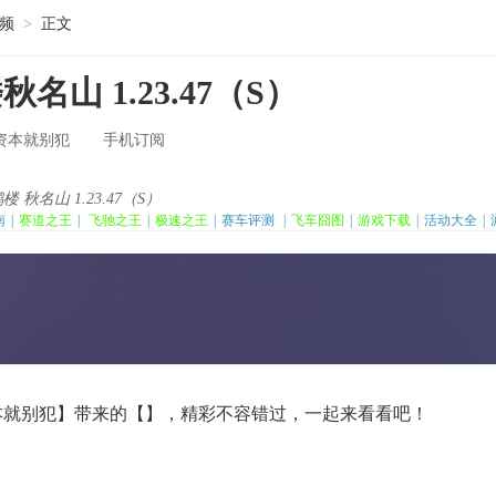
频
>
正文
山 1.23.47（S）
资本就别犯
手机订阅
名山 1.23.47（S）
南
|
赛道之王
|
飞驰之王
|
极速之王
|
赛车评测
|
飞车囧图
|
游戏下载
|
活动大全
|
本就别犯】带来的【】，精彩不容错过，一起来看看吧！