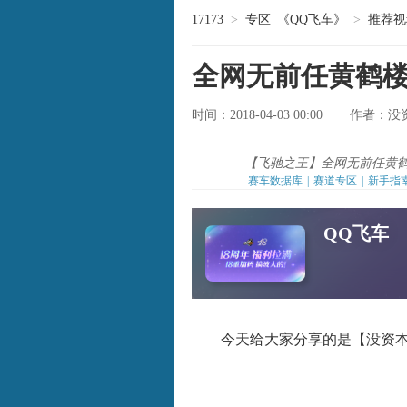
17173
>
专区_《QQ飞车》
>
推荐视
全网无前任黄鹤楼秋名
时间：2018-04-03 00:00
没
作者：
【飞驰之王】全网无前任黄鹤楼 秋
赛车数据库
|
赛道专区
|
新手指
QQ飞车
今天给大家分享的是【没资