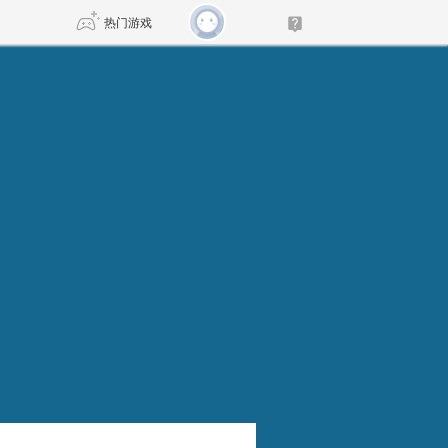
热门游戏
DNF
传奇4
剑网3旗舰版
新天龙八部
自由
诛仙世界
新仙侠5