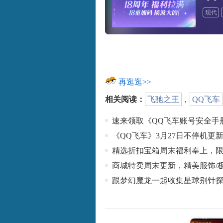
现代
再逛逛>>
相关阅读：
飞驰之王
，
QQ飞车
速来领取《QQ飞车账号安全手
《QQ飞车》3月27日不停机更
精选折扣宝箱周末福利奉上，限
商城特卖周末更新，精美服饰/
跟梦幻魔龙一起收集星球别针探