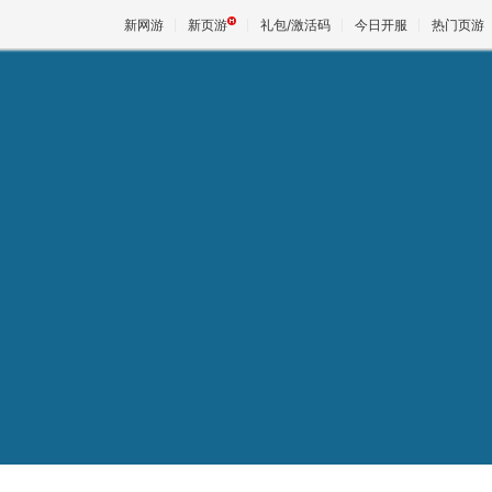
新网游
新页游
礼包/激活码
今日开服
热门页游
魔兽
天堂
王权与