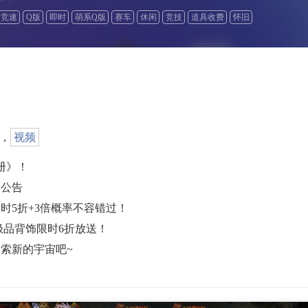
竞速
Q版
即时
萌系Q版
赛车
休闲
竞技
道具收费
怀旧
，
视频
册》！
新公告
时5折+3倍概率不容错过！
极品背饰限时6折放送！
索新的宇宙吧~